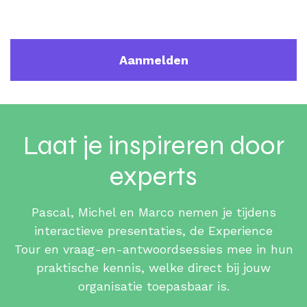
Aanmelden
Laat je inspireren door
experts
Pascal, Michel en Marco nemen je tijdens
interactieve presentaties, de Experience
Tour en vraag-en-antwoordsessies mee in hun
praktische kennis, welke direct bij jouw
organisatie toepasbaar is.