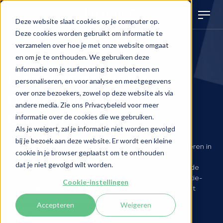
Deze website slaat cookies op je computer op.
Deze cookies worden gebruikt om informatie te
verzamelen over hoe je met onze website omgaat
en om je te onthouden. We gebruiken deze
Picnic
informatie om je surfervaring te verbeteren en
Groei voor Picnic
personaliseren, en voor analyse en meetgegevens
optimalisatie in
over onze bezoekers, zowel op deze website als via
andere media. Zie ons Privacybeleid voor meer
communicatie
informatie over de cookies die we gebruiken.
Als je weigert, zal je informatie niet worden gevolgd
bij je bezoek aan deze website. Er wordt een kleine
Picnic Amsterdam heeft er voor gekozen om te investeren in
cookie in je browser geplaatst om te onthouden
moderne Zoom Rooms. De kantoren in Nederland en
dat je niet gevolgd wilt worden.
Duitsland zijn door UNGAP voorzien van een zogenoemde
Zoom Rooms. Een innovatieve cloud videocommunicatie-
Cookie-instellingen
oplossing, waarmee werknemers uiterst eenvoudig met
elkaar kunnen samenwerken tussen de verschillende
Accepteren
Weigeren
vestigingen.