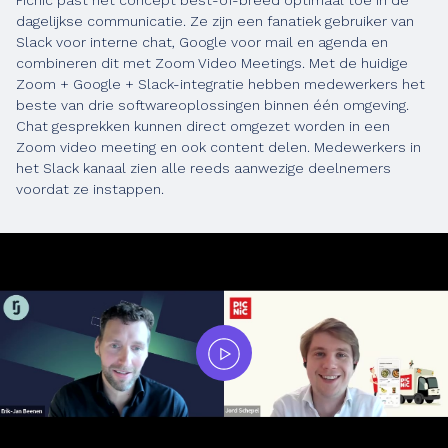
dagelijkse communicatie. Ze zijn een fanatiek gebruiker van
Slack voor interne chat, Google voor mail en agenda en
combineren dit met Zoom Video Meetings. Met de huidige
Zoom + Google + Slack-integratie hebben medewerkers het
beste van drie softwareoplossingen binnen één omgeving.
Chat gesprekken kunnen direct omgezet worden in een
Zoom video meeting en ook content delen. Medewerkers in
het Slack kanaal zien alle reeds aanwezige deelnemers
voordat ze instappen.