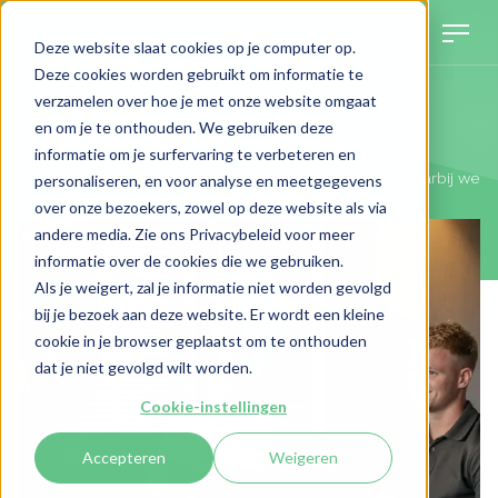
Deze website slaat cookies op je computer op.
Deze cookies worden gebruikt om informatie te
verzamelen over hoe je met onze website omgaat
Over ons
en om je te onthouden. We gebruiken deze
informatie om je surfervaring te verbeteren en
Ungap is een buitengewoon leuke innovatieve club waarbij we
personaliseren, en voor analyse en meetgegevens
werken aan gave oplossingen voor de klant.
over onze bezoekers, zowel op deze website als via
andere media. Zie ons Privacybeleid voor meer
informatie over de cookies die we gebruiken.
Als je weigert, zal je informatie niet worden gevolgd
bij je bezoek aan deze website. Er wordt een kleine
cookie in je browser geplaatst om te onthouden
dat je niet gevolgd wilt worden.
Cookie-instellingen
Accepteren
Weigeren