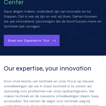
Center
Gave dingen maken, onderdeel zijn van innovatie en lol
trappen. Dat is wie wij zijn en wat wij doen. Samen bouwen
we aan innovatieve oplossingen die de kloof tussen mens en
techniek laat vervagen.
Boek een Experience Tour
Our expertise, your innovation
Door onze kennis van techniek en onze focus op nieuwe
ontwikkelingen zijn we in staat techniek in te zetten als
oplossing voor problemen van onze opdrachtgevers. We
maken techniek en de nieuwste ontwikkelingen daarin ‘easy
accessible’. We nemen de angst voor techniek weg bij