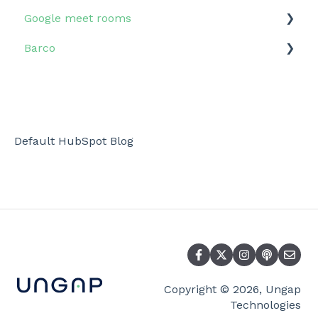
Google meet rooms
Implementatie
Veelgestelde vragen
Barco
Tutorials
Implementatie
Implementatie
Veelgestelde vragen
Veelgestelde vragen
Veelgestelde vragen
Default HubSpot Blog
Copyright © 2026, Ungap
Technologies