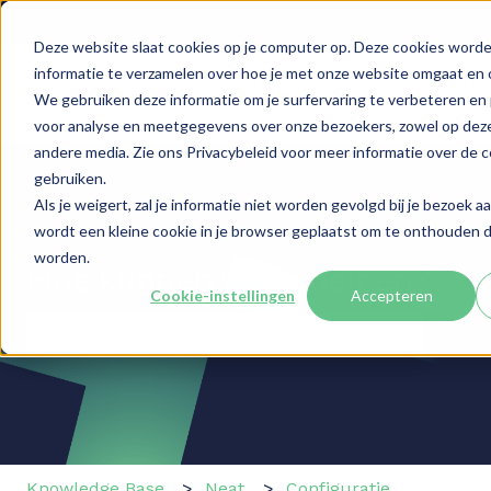
Nederlands
Submenu tonen voor vertalingen
More support
Deze website slaat cookies op je computer op. Deze cookies word
informatie te verzamelen over hoe je met onze website omgaat en 
Oplossingen
Smart
Cases
Inspiratie
We gebruiken deze informatie om je surfervaring te verbeteren en 
Submenu tonen voor Oplossingen
Submenu tonen voor Sm
Spaces
voor analyse en meetgegevens over onze bezoekers, zowel op deze
andere media. Zie ons Privacybeleid voor meer informatie over de 
gebruiken.
Als je weigert, zal je informatie niet worden gevolgd bij je bezoek a
wordt een kleine cookie in je browser geplaatst om te onthouden da
worden.
Hoe kunnen we je helpen?
Cookie-instellingen
Accepteren
Er zijn geen suggesties want het zoekveld is leeg.
Knowledge Base
Neat
Configuratie